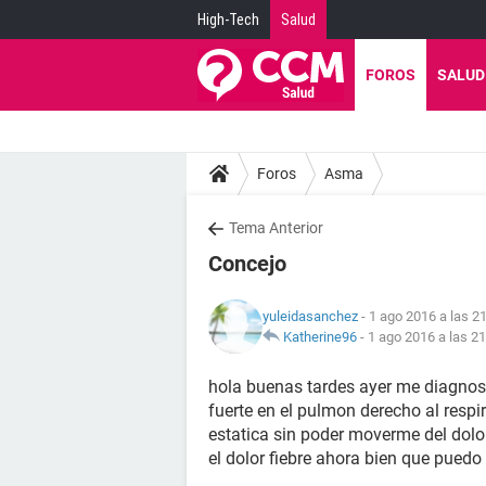
High-Tech
Salud
FOROS
SALUD
Foros
Asma
Tema Anterior
Concejo
yuleidasanchez
- 1 ago 2016 a las 2
Katherine96
-
1 ago 2016 a las 21
hola buenas tardes ayer me diagnos
fuerte en el pulmon derecho al res
estatica sin poder moverme del dol
el dolor fiebre ahora bien que pued