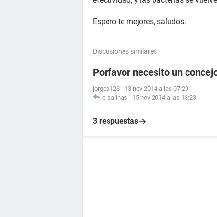
efectividad, y las bacterias se vuelv
Espero te mejores, saludos.
Discusiones similares
Porfavor necesito un concej
jorgex123
-
13 nov 2014 a las 07:29
c-salinas
-
15 nov 2014 a las 13:23
3 respuestas