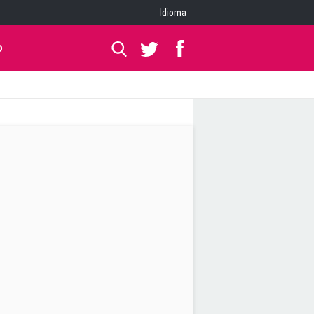
Idioma
O