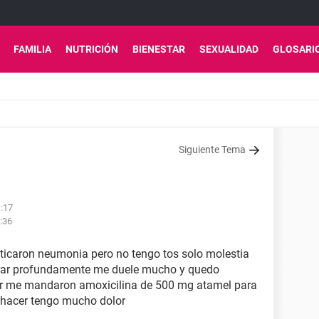
FAMILIA
NUTRICIÓN
BIENESTAR
SEXUALIDAD
GLOSARI
Siguiente Tema
1:17
:36
ticaron neumonia pero no tengo tos solo molestia
pirar profundamente me duele mucho y quedo
or me mandaron amoxicilina de 500 mg atamel para
o hacer tengo mucho dolor