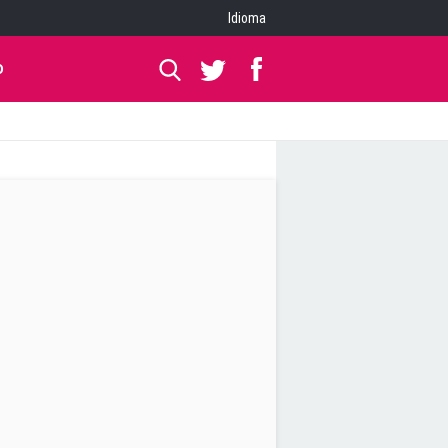
Idioma
O