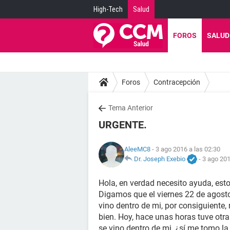
High-Tech
Salud
FOROS
SALUD
Foros
Contracepción
Tema Anterior
URGENTE.
AleeMC8
- 3 ago 2016 a las 02:30
Dr. Joseph Exebio
-
3 ago 201
Hola, en verdad necesito ayuda, est
Digamos que el viernes 22 de agosto,
vino dentro de mi, por consiguiente,
bien. Hoy, hace unas horas tuve otra
se vino dentro de mi, ¿sí me tomo la 