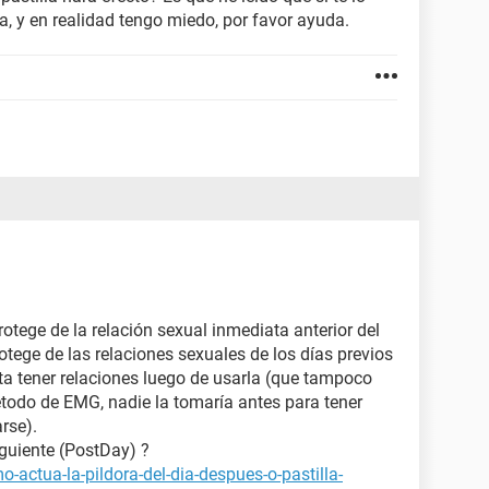
, y en realidad tengo miedo, por favor ayuda.
protege de la relación sexual inmediata anterior del
tege de las relaciones sexuales de los días previos
ta tener relaciones luego de usarla (que tampoco
étodo de EMG, nadie la tomaría antes para tener
rse).
iguiente (PostDay) ?
-actua-la-pildora-del-dia-despues-o-pastilla-