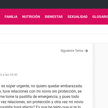
FAMILIA
NUTRICIÓN
BIENESTAR
SEXUALIDAD
GLOSARI
Siguiente Tema
6 a las 05:30
o es súper urgente, no quiero quedar embarazada.
 tuve relaciones con mi novio sin protección, se
 me tome la pastilla de emergencia, y pues todo
 vez relaciones, sin protección y otra vez mi novio
pastilla hará efecto? Es que he leído que si te lo