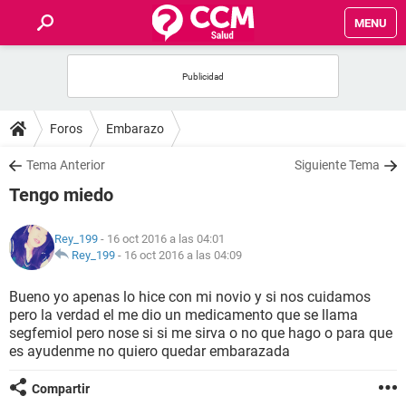
MENU
INICIO
FOROS
Foros
Embarazo
SALUD
Tema Anterior
Siguiente Tema
Tengo miedo
FAMILIA
Rey_199
- 16 oct 2016 a las 04:01
NUTRICIÓN
Rey_199
-
16 oct 2016 a las 04:09
Bueno yo apenas lo hice con mi novio y si nos cuidamos
BIENESTAR
pero la verdad el me dio un medicamento que se llama
segfemiol pero nose si si me sirva o no que hago o para que
SEXUALIDAD
es ayudenme no quiero quedar embarazada
Compartir
GLOSARIO