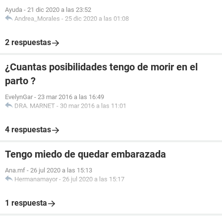
Ayuda
-
21 dic 2020 a las 23:52
Andrea_Morales
-
25 dic 2020 a las 01:08
2 respuestas
¿Cuantas posibilidades tengo de morir en el
parto ?
EvelynGar
-
23 mar 2016 a las 16:49
DRA. MARNET
-
30 mar 2016 a las 11:01
4 respuestas
Tengo miedo de quedar embarazada
Ana.mf
-
26 jul 2020 a las 15:13
Hermanamayor
-
26 jul 2020 a las 15:17
1 respuesta