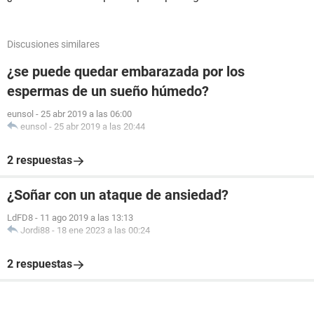
Discusiones similares
¿se puede quedar embarazada por los
espermas de un sueño húmedo?
eunsol
-
25 abr 2019 a las 06:00
eunsol
-
25 abr 2019 a las 20:44
2 respuestas
¿Soñar con un ataque de ansiedad?
LdFD8
-
11 ago 2019 a las 13:13
Jordi88
-
18 ene 2023 a las 00:24
2 respuestas