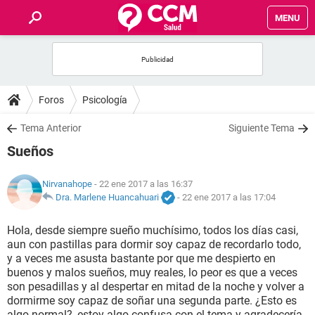
MENU
INICIO
FOROS
Foros
Psicología
SALUD
Tema Anterior
Siguiente Tema
Sueños
FAMILIA
Nirvanahope
- 22 ene 2017 a las 16:37
NUTRICIÓN
Dra. Marlene Huancahuari
-
22 ene 2017 a las 17:04
Hola, desde siempre sueño muchísimo, todos los días casi,
BIENESTAR
aun con pastillas para dormir soy capaz de recordarlo todo,
y a veces me asusta bastante por que me despierto en
SEXUALIDAD
buenos y malos sueños, muy reales, lo peor es que a veces
son pesadillas y al despertar en mitad de la noche y volver a
dormirme soy capaz de soñar una segunda parte. ¿Esto es
GLOSARIO
algo normal?, estoy algo confusa con el tema y agradecería