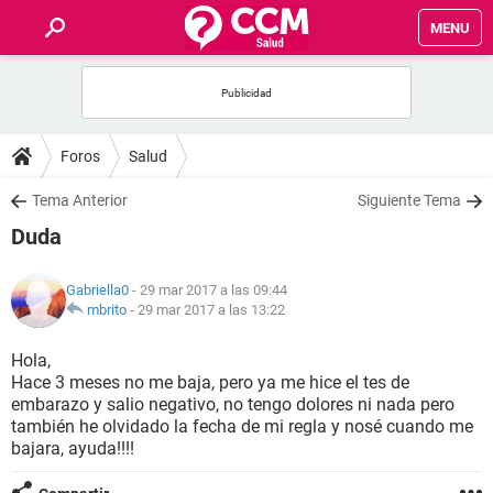
MENU
INICIO
FOROS
Foros
Salud
SALUD
Tema Anterior
Siguiente Tema
Duda
FAMILIA
Gabriella0
- 29 mar 2017 a las 09:44
NUTRICIÓN
mbrito
-
29 mar 2017 a las 13:22
Hola,
BIENESTAR
Hace 3 meses no me baja, pero ya me hice el tes de
embarazo y salio negativo, no tengo dolores ni nada pero
SEXUALIDAD
también he olvidado la fecha de mi regla y nosé cuando me
bajara, ayuda!!!!
GLOSARIO