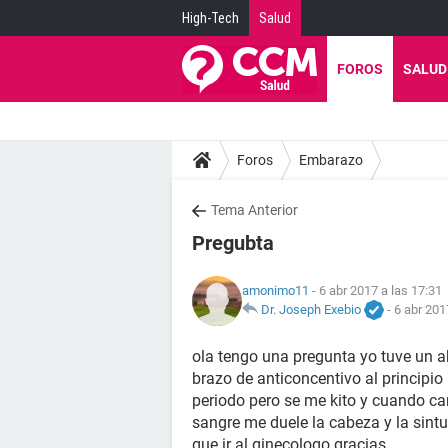
High-Tech
Salud
FOROS
SALUD
Foros
Embarazo
Tema Anterior
Pregubta
amonimo11
- 6 abr 2017 a las 17:31
Dr. Joseph Exebio
-
6 abr 201
ola tengo una pregunta yo tuve un ab
brazo de anticoncentivo al principi
periodo pero se me kito y cuando c
sangre me duele la cabeza y la sintu
que ir al ginecologo gracias