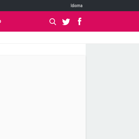
Idioma
O