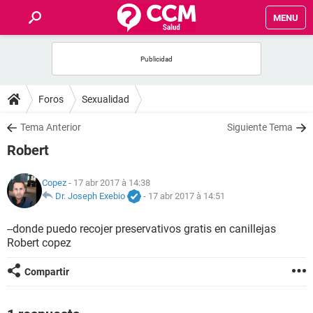
MENU
INICIO
FORUMS
Foros
Sexualidad
SALUD
Tema Anterior
Siguiente Tema
Robert
FAMILIA
Copez
- 17 abr 2017 à 14:38
NUTRICIÓN
Dr. Joseph Exebio
-
17 abr 2017 à 14:51
--donde puedo recojer preservativos gratis en canillejas
BIENESTAR
Robert copez
SEXUALIDAD
Compartir
GLOSARIO