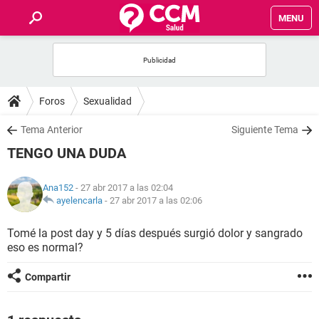
MENU
INICIO
FOROS
Foros
Sexualidad
SALUD
Tema Anterior
Siguiente Tema
TENGO UNA DUDA
FAMILIA
Ana152
- 27 abr 2017 a las 02:04
NUTRICIÓN
ayelencarla
-
27 abr 2017 a las 02:06
Tomé la post day y 5 días después surgió dolor y sangrado
BIENESTAR
eso es normal?
SEXUALIDAD
Compartir
GLOSARIO