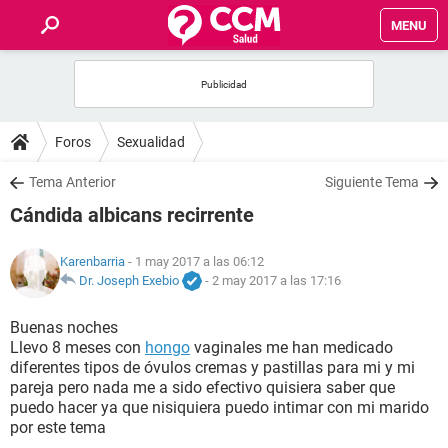
MENU
INICIO
FOROS
Foros
Sexualidad
SALUD
Tema Anterior
Siguiente Tema
Cándida albicans recirrente
FAMILIA
Karenbarria
- 1 may 2017 a las 06:12
NUTRICIÓN
Dr. Joseph Exebio
-
2 may 2017 a las 17:16
Buenas noches
BIENESTAR
Llevo 8 meses con
hongo
vaginales me han medicado
diferentes tipos de óvulos cremas y pastillas para mi y mi
SEXUALIDAD
pareja pero nada me a sido efectivo quisiera saber que
puedo hacer ya que nisiquiera puedo intimar con mi marido
por este tema
GLOSARIO