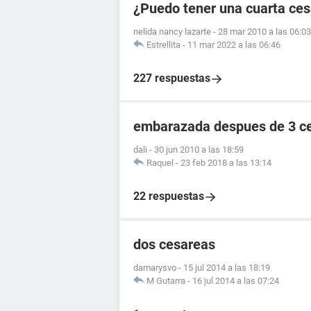
¿Puedo tener una cuarta ce
nelida nancy lazarte
-
28 mar 2010 a las 06:03
Estrellita
-
11 mar 2022 a las 06:46
227 respuestas
embarazada despues de 3 c
dali
-
30 jun 2010 a las 18:59
Raquel
-
23 feb 2018 a las 13:14
22 respuestas
dos cesareas
damarysvo
-
15 jul 2014 a las 18:19
M Gutarra
-
16 jul 2014 a las 07:24