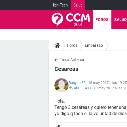
High-Tech
Salud
FOROS
SALUD
Foros
Embarazo
Tema Anterior
Cesareas
Babysol82
- 18 may 2017 a las 19:25
al8111480
-
18 may 2017 a las 2
Hola,
Tengo 3 cesáreas y quiero tener un
yo digo q todo el la voluntad de dios