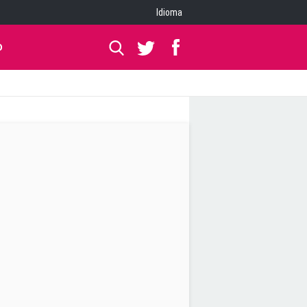
Idioma
O