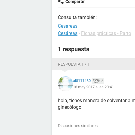
Compartir
Consulta también:
Cesareas
Cesáreas
-
Fichas prácticas - Parto
1 respuesta
RESPUESTA 1 / 1
al8111480
2
18 may 2017 a las 20:41
hola, tienes manera de solventar a m
ginecólogo
Discusiones similares