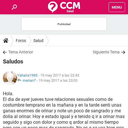
MENU
INICIO
FOROS
Foros
Salud
SALUD
Tema Anterior
Siguiente Tema
Saludos
FAMILIA
Yahaira1985
- 19 may 2017 a las 22:43
NUTRICIÓN
marian7
-
19 may 2017 a las 23:03
Hola.
BIENESTAR
El dia de ayer jueves tuve relaciones sexuales como de
costumbre temprano en la mañana y en la tarde senti unas
SEXUALIDAD
ganas enormes de orinar y note un poco de sangrado y me
dolía al orinar. Hoy e estado igual y e tenido q ir a orinar mas
seguido y sigo con dolor y como q ardor al mismo tiempo
GLOSARIO
pero con un poco mas de sangrado. No es q se vea bien rojo