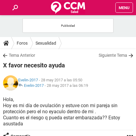
MENU
INICIO
FOROS
Foros
Sexualidad
SALUD
Tema Anterior
Siguiente Tema
X favor necesito ayuda
FAMILIA
Evelin-2017
- 28 may 2017 a las 05:50
NUTRICIÓN
Evelin-2017
-
28 may 2017 a las 06:19
Hola,
BIENESTAR
Hoy es mi día de ovulación y estuve con mi pareja sin
protección pero el no eyaculo dentro de mi .
SEXUALIDAD
Cuanto es el riesgo q pueda estar embarazada?? Estoy
asustada
GLOSARIO