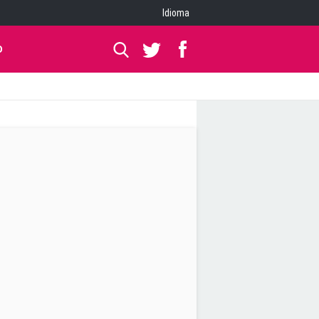
Idioma
O