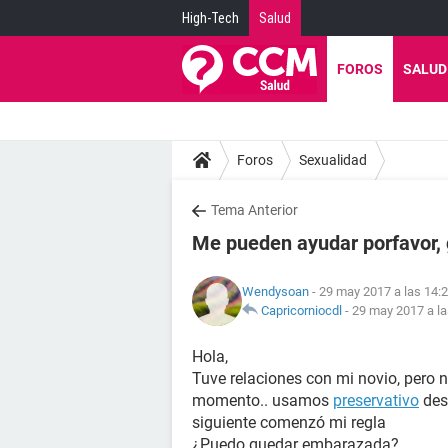
High-Tech
Salud
FOROS
SALUD
Foros
Sexualidad
Tema Anterior
Me pueden ayudar porfavor, 
Wendysoan
- 29 may 2017 a las 14:
Capricorniocdl
-
29 may 2017 a la
Hola,
Tuve relaciones con mi novio, pero 
momento.. usamos
preservativo
desd
siguiente comenzó mi regla
¿Puedo quedar embarazada?