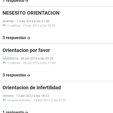
1 respuesta
NESESITO ORIENTACION
anaman
-
1 may 2014 a las 21:28
c-salinas
-
2 may 2014 a las 22:52
3 respuestas
Orientacion por favor
lety050216
-
26 jun 2016 a las 03:29
c-salinas
-
26 jun 2016 a las 17:40
3 respuestas
Orientacion de infertilidad
rromero
-
13 abr 2012 a las 18:13
usuario anónimo
-
14 abr 2012 a las 01:31
1 respuesta