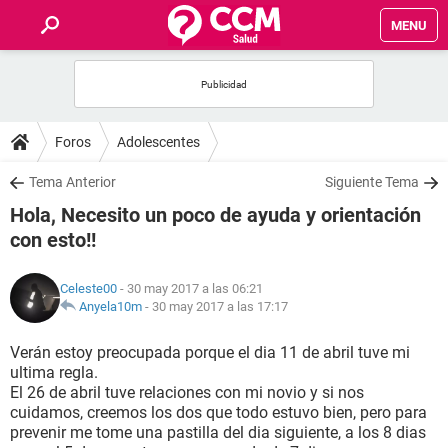
MENU
INICIO
FOROS
Foros
Adolescentes
SALUD
Tema Anterior
Siguiente Tema
Hola, Necesito un poco de ayuda y orientación
FAMILIA
con esto!!
NUTRICIÓN
Celeste00
- 30 may 2017 a las 06:21
Anyela10m
-
30 may 2017 a las 17:17
BIENESTAR
Verán estoy preocupada porque el dia 11 de abril tuve mi
ultima regla.
SEXUALIDAD
El 26 de abril tuve relaciones con mi novio y si nos
cuidamos, creemos los dos que todo estuvo bien, pero para
prevenir me tome una pastilla del dia siguiente, a los 8 dias
GLOSARIO