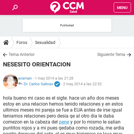
MENU
INICIO
FOROS
Foros
Sexualidad
SALUD
Tema Anterior
Siguiente Tema
NESESITO ORIENTACION
FAMILIA
anaman
- 1 may 2014 a las 21:28
NUTRICIÓN
Dr. Carlos Salinas
-
2 may 2014 a las 22:52
hola bueno mi caso es el sigte. hace un año dos meses
BIENESTAR
estoy en una relacion hemos tenido relaciones y en estos
ultimos meses mi pareja se fue a EUA antes de irse igual
SEXUALIDAD
teniamos relaciones pero desia qe al otro dia le daba
comezon en la cabeza del
pene
y por lo mismo le salian
puntitos rojos y a mi pues qedaba como rozada, me ardia
GLOSARIO
poqito despues del acto, el es muy higienico se lava muy