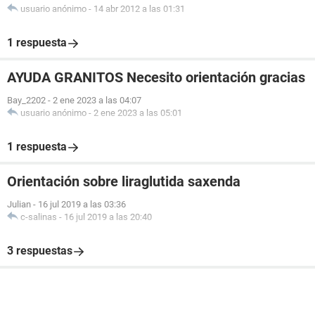
usuario anónimo
-
14 abr 2012 a las 01:31
1 respuesta
AYUDA GRANITOS Necesito orientación gracias
Bay_2202
-
2 ene 2023 a las 04:07
usuario anónimo
-
2 ene 2023 a las 05:01
1 respuesta
Orientación sobre liraglutida saxenda
Julian
-
16 jul 2019 a las 03:36
c-salinas
-
16 jul 2019 a las 20:40
3 respuestas