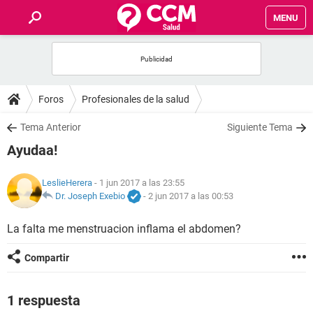
MENU
INICIO
FOROS
Foros
Profesionales de la salud
SALUD
Tema Anterior
Siguiente Tema
Ayudaa!
FAMILIA
LeslieHerera
- 1 jun 2017 a las 23:55
NUTRICIÓN
Dr. Joseph Exebio
-
2 jun 2017 a las 00:53
La falta me menstruacion inflama el abdomen?
BIENESTAR
Compartir
SEXUALIDAD
1 respuesta
GLOSARIO