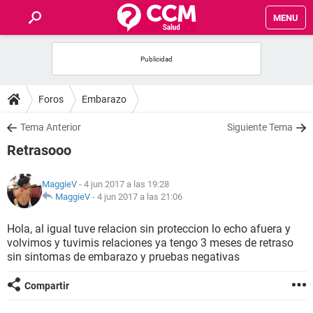
MENU
INICIO
FOROS
Foros
Embarazo
SALUD
Tema Anterior
Siguiente Tema
Retrasooo
FAMILIA
MaggieV
- 4 jun 2017 a las 19:28
NUTRICIÓN
MaggieV
-
4 jun 2017 a las 21:06
Hola, al igual tuve relacion sin proteccion lo echo afuera y
BIENESTAR
volvimos y tuvimis relaciones ya tengo 3 meses de retraso
sin sintomas de embarazo y pruebas negativas
SEXUALIDAD
Compartir
GLOSARIO