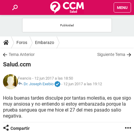
MENU
INICIO
FOROS
Foros
Embarazo
SALUD
Tema Anterior
Siguiente Tema
Salud.ccm
FAMILIA
Feancis
- 12 jun 2017 a las 18:50
NUTRICIÓN
Dr. Joseph Exebio
-
12 jun 2017 a las 19:12
Hola buenas tardes disculpe por tantas molestia, es que sigo
BIENESTAR
muy ansiosa y no entiendo si estoy embarazada porque la
prueba sanguea que me hice el 27 del mes pasado salio
SEXUALIDAD
negativa.
Compartir
GLOSARIO