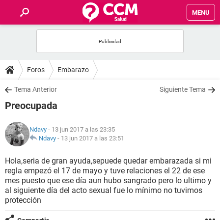
MENU
INICIO
FOROS
Foros
Embarazo
SALUD
Tema Anterior
Siguiente Tema
Preocupada
FAMILIA
Ndavy
- 13 jun 2017 a las 23:35
NUTRICIÓN
Ndavy
-
13 jun 2017 a las 23:51
Hola,seria de gran ayuda,sepuede quedar embarazada si mi
BIENESTAR
regla empezó el 17 de mayo y tuve relaciones el 22 de ese
mes puesto que ese día aun hubo sangrado pero lo ultimo y
SEXUALIDAD
al siguiente día del acto sexual fue lo mínimo no tuvimos
protección
GLOSARIO