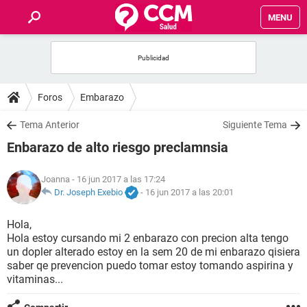
MENU
INICIO
FOROS
Foros
Embarazo
SALUD
Tema Anterior
Siguiente Tema
Enbarazo de alto riesgo preclamnsia
FAMILIA
Joanna
- 16 jun 2017 a las 17:24
NUTRICIÓN
Dr. Joseph Exebio
-
16 jun 2017 a las 20:01
Hola,
BIENESTAR
Hola estoy cursando mi 2 enbarazo con precion alta tengo
un dopler alterado estoy en la sem 20 de mi enbarazo qisiera
SEXUALIDAD
saber qe prevencion puedo tomar estoy tomando aspirina y
vitaminas...
GLOSARIO