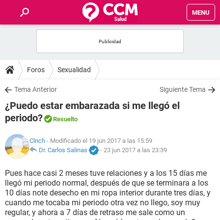
MENU
INICIO
FOROS
Foros
Sexualidad
SALUD
Tema Anterior
Siguiente Tema
¿Puedo estar embarazada si me llegó el
FAMILIA
periodo?
Resuelto
NUTRICIÓN
Clnch
- Modificado el 19 jun 2017 a las 15:59
Dr. Carlos Salinas
-
23 jun 2017 a las 23:39
BIENESTAR
Pues hace casi 2 meses tuve relaciones y a los 15 días me
llegó mi periodo normal, después de que se terminara a los
SEXUALIDAD
10 días note desecho en mi ropa interior durante tres días, y
cuando me tocaba mi periodo otra vez no llego, soy muy
regular, y ahora a 7 días de retraso me sale como un
GLOSARIO