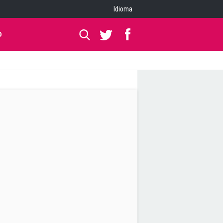
Idioma
O