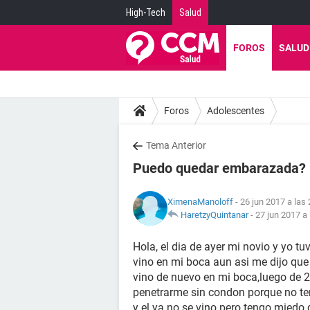
High-Tech
Salud
FOROS
SALUD
Foros
Adolescentes
Tema Anterior
Puedo quedar embarazada?
XimenaManoloff
- 26 jun 2017 a las
HaretzyQuintanar
-
27 jun 2017 a 
Hola, el dia de ayer mi novio y yo tu
vino en mi boca aun asi me dijo que 
vino de nuevo en mi boca,luego de 
penetrarme sin condon porque no te
y el ya no se vino pero tengo mie