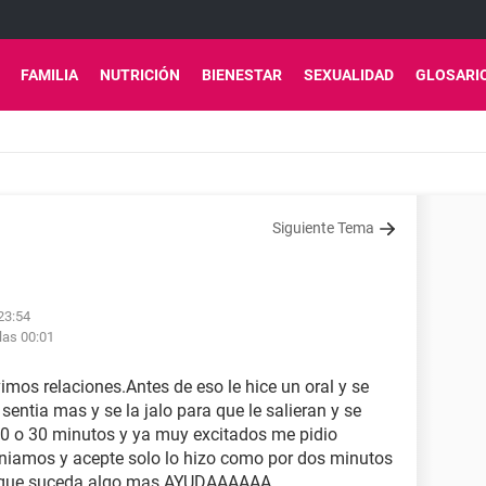
FAMILIA
NUTRICIÓN
BIENESTAR
SEXUALIDAD
GLOSARI
Siguiente Tema
 23:54
las 00:01
vimos relaciones.Antes de eso le hice un oral y se
sentia mas y se la jalo para que le salieran y se
20 o 30 minutos y ya muy excitados me pidio
niamos y acepte solo lo hizo como por dos minutos
do que suceda algo mas.AYUDAAAAAA