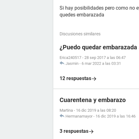
Si hay posibilidades pero como no e
quedes embarazada
Discusiones similares
¿Puedo quedar embarazada si
Erica240517
-
28 sep 2017 a las 06:47
Jasmin
-
6 mar 2022 a las 03:31
12 respuestas
Cuarentena y embarazo
Martina
-
16 dic 2019 a las 08:20
Hermanamayor
-
16 dic 2019 a las 16:46
3 respuestas