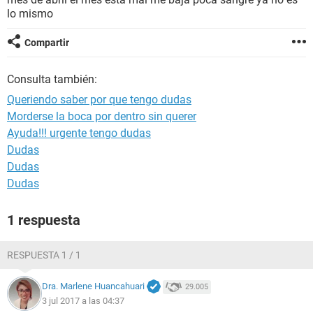
lo mismo
Compartir
Consulta también:
Queriendo saber por que tengo dudas
Morderse la boca por dentro sin querer
Ayuda!!! urgente tengo dudas
Dudas
Dudas
Dudas
1 respuesta
RESPUESTA 1 / 1
Dra. Marlene Huancahuari
29.005
3 jul 2017 a las 04:37