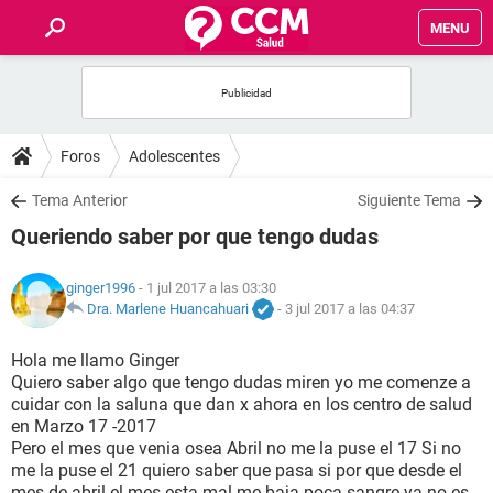
MENU
INICIO
FOROS
Foros
Adolescentes
SALUD
Tema Anterior
Siguiente Tema
Queriendo saber por que tengo dudas
FAMILIA
ginger1996
- 1 jul 2017 a las 03:30
NUTRICIÓN
Dra. Marlene Huancahuari
-
3 jul 2017 a las 04:37
Hola me llamo Ginger
BIENESTAR
Quiero saber algo que tengo dudas miren yo me comenze a
cuidar con la saluna que dan x ahora en los centro de salud
SEXUALIDAD
en Marzo 17 -2017
Pero el mes que venia osea Abril no me la puse el 17 Si no
me la puse el 21 quiero saber que pasa si por que desde el
GLOSARIO
mes de abril el mes esta mal me baja poca sangre ya no es