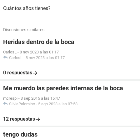
Cuántos años tienes?
Discusiones similares
Heridas dentro de la boca
CarlosL
-
8 nov 2023 a las 01:17
CarlosL
-
8 nov 2023 a las 01:17
0 respuestas
Me muerdo las paredes internas de la boca
mcrespi
-
3 sep 2015 a las 15:47
SilviaPalomino
-
5 ago 2023 a las 07:58
12 respuestas
tengo dudas