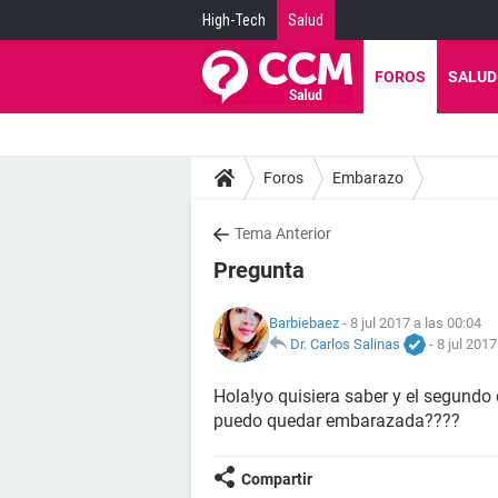
High-Tech
Salud
FOROS
SALUD
Foros
Embarazo
Tema Anterior
Pregunta
Barbiebaez
- 8 jul 2017 a las 00:04
Dr. Carlos Salinas
-
8 jul 2017
Hola!yo quisiera saber y el segundo
puedo quedar embarazada????
Compartir