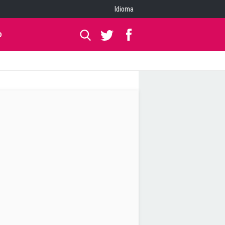
Idioma
O