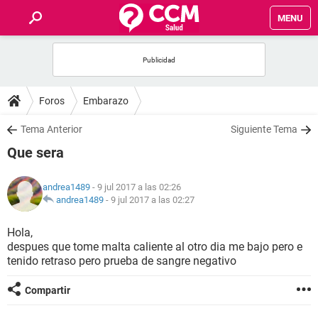
MENU
INICIO
FOROS
Foros
Embarazo
SALUD
Tema Anterior
Siguiente Tema
Que sera
FAMILIA
andrea1489
- 9 jul 2017 a las 02:26
NUTRICIÓN
andrea1489
-
9 jul 2017 a las 02:27
Hola,
BIENESTAR
despues que tome malta caliente al otro dia me bajo pero e
tenido retraso pero prueba de sangre negativo
SEXUALIDAD
Compartir
GLOSARIO