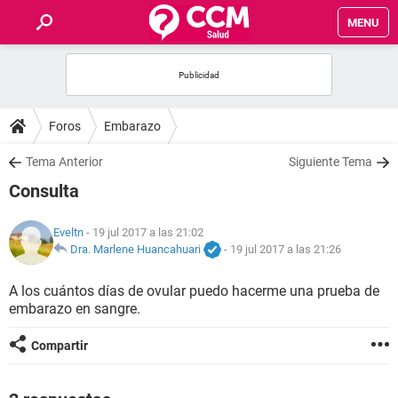
MENU
INICIO
FOROS
Foros
Embarazo
SALUD
Tema Anterior
Siguiente Tema
Consulta
FAMILIA
Eveltn
- 19 jul 2017 a las 21:02
NUTRICIÓN
Dra. Marlene Huancahuari
-
19 jul 2017 a las 21:26
A los cuántos días de ovular puedo hacerme una prueba de
BIENESTAR
embarazo en sangre.
SEXUALIDAD
Compartir
GLOSARIO