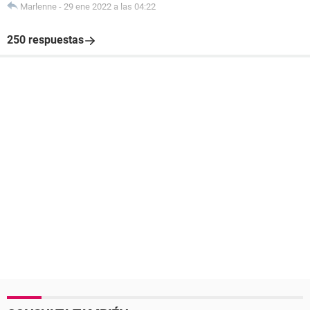
Marlenne
-
29 ene 2022 a las 04:22
250 respuestas