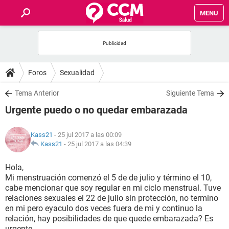
MENU
INICIO
FOROS
Foros
Sexualidad
SALUD
Tema Anterior
Siguiente Tema
Urgente puedo o no quedar embarazada
FAMILIA
Kass21
- 25 jul 2017 a las 00:09
NUTRICIÓN
Kass21
-
25 jul 2017 a las 04:39
Hola,
BIENESTAR
Mi menstruación comenzó el 5 de de julio y término el 10,
cabe mencionar que soy regular en mi ciclo menstrual. Tuve
SEXUALIDAD
relaciones sexuales el 22 de julio sin protección, no termino
en mi pero eyaculo dos veces fuera de mi y continuo la
relación, hay posibilidades de que quede embarazada? Es
GLOSARIO
urgente