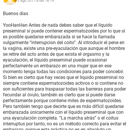
2 ago 2017 a las 16:19
Buenos días
YooHanHan Antes de nada debes saber que el líquido
preseminal sí puede contener espermatozoides por lo que sí
es posible quedarse embarazada si se hace la llamada
vulgarmente “interrupcion del coito”. Al introducir el pene en
la vagina, existe una pre-eyaculación que aunque el hombre
se retire del acto antes de que exista el orgasmo y la
eyaculación, el líquido preseminal puede ocasionar
perfectamente un embarazo en una mujer que en ese
momento tenga todas las condiciones para poder concebir.
Si bien es cierto que hay veces que el líquido preseminal no
siempre contiene espermatozoides activos o si contiene no
son suficientes para traspasar todas las barreras para poder
fecundar al óvulo, también es cierto que sí puede darse
perfectamente porque contiene miles de espermatozoides.
Pero también tengo que decirte que es más difícil quedarse
embarazada únicamente con el líquido preseminal que con
una eyaculación completa. “La marcha atrás” o el coitus
interruptus por tanto, no es un método correcto para evitar el
embarazo, porque esta práctica no es en absoluto un