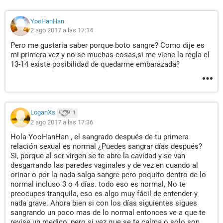
YooHanHan
2 ago 2017 a las 17:14
Pero me gustaria saber porque boto sangre? Como dije es
mi primera vez y no se muchas cosas,si me viene la regla el
13-14 existe posibilidad de quedarme embarazada?
LoganXs
1
2 ago 2017 a las 17:36
Hola YooHanHan , el sangrado después de tu primera
relación sexual es normal ¿Puedes sangrar días después?
Si, porque al ser virgen se te abre la cavidad y se van
desgarrando las paredes vaginales y de vez en cuando al
orinar o por la nada salga sangre pero poquito dentro de lo
normal incluso 3 o 4 días. todo eso es normal, No te
preocupes tranquila, eso es algo muy fácil de entender y
nada grave. Ahora bien si con los días siguientes sigues
sangrando un poco mas de lo normal entonces ve a que te
revise un medico, pero si vez que se te calma o solo son