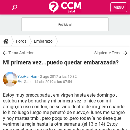
MENU
INICIO
FOROS
Foros
Embarazo
SALUD
Tema Anterior
Siguiente Tema
Mi primera vez...puedo quedar embarazada?
FAMILIA
YooHanHan
- 2 ago 2017 a las 10:32
NUTRICIÓN
Gabi -
14 abr 2019 a las 07:54
Estoy muy preocupada , era virgen hasta este domingo ,
BIENESTAR
estaba muy borracha y mi primera vez lo hice con mi
amigo,no usó condón, no se vino dentro de mi ,pero cuando
SEXUALIDAD
lo hizo luego luego me penetró de nuevo,el lunes me sangró
y hoy martes tmb , pero poquito ,pero todavía no tiene que
venirme la regla hasta la otra semana ,(el 13 o 14) Estoy
GLOSARIO
muy asustada y no se lo e comentado a nadie, puedo quedar