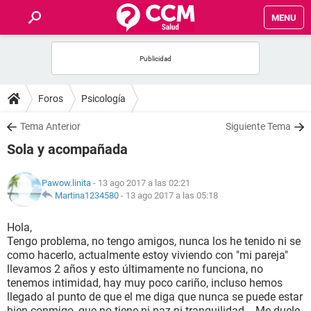
MENU
INICIO
FOROS
Foros
Psicología
SALUD
Tema Anterior
Siguiente Tema
Sola y acompañada
FAMILIA
Pawow.linita
- 13 ago 2017 a las 02:21
NUTRICIÓN
Martina1234580
-
13 ago 2017 a las 05:18
Hola,
BIENESTAR
Tengo problema, no tengo amigos, nunca los he tenido ni se
como hacerlo, actualmente estoy viviendo con "mi pareja"
SEXUALIDAD
llevamos 2 años y esto últimamente no funciona, no
tenemos intimidad, hay muy poco cariño, incluso hemos
llegado al punto de que el me diga que nunca se puede estar
GLOSARIO
bien conmigo, que no tiene ni paz ni tranquilidad... Me duele