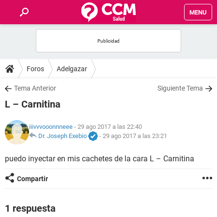
MENU
INICIO
FOROS
Foros
Adelgazar
SALUD
Tema Anterior
Siguiente Tema
L – Carnitina
FAMILIA
iiivvvooonnneee
- 29 ago 2017 a las 22:40
NUTRICIÓN
Dr. Joseph Exebio
-
29 ago 2017 a las 23:21
puedo inyectar en mis cachetes de la cara L – Carnitina
BIENESTAR
Compartir
SEXUALIDAD
1 respuesta
GLOSARIO