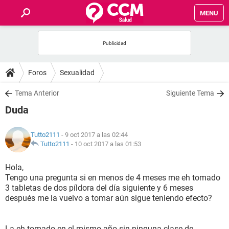
MENU
INICIO
FOROS
Foros
Sexualidad
SALUD
Tema Anterior
Siguiente Tema
Duda
FAMILIA
Tutto2111
- 9 oct 2017 a las 02:44
NUTRICIÓN
Tutto2111
-
10 oct 2017 a las 01:53
Hola,
BIENESTAR
Tengo una pregunta si en menos de 4 meses me eh tomado
3 tabletas de dos píldora del día siguiente y 6 meses
SEXUALIDAD
después me la vuelvo a tomar aún sigue teniendo efecto?
GLOSARIO
La eh tomado en el mismo año sin ninguna clase de