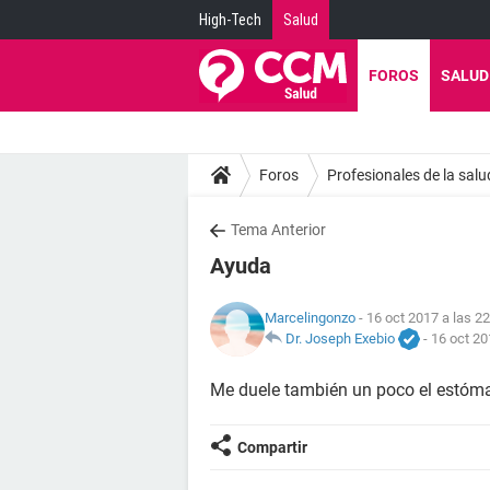
High-Tech
Salud
FOROS
SALUD
Foros
Profesionales de la salu
Tema Anterior
Ayuda
Marcelingonzo
- 16 oct 2017 a las 2
Dr. Joseph Exebio
-
16 oct 20
Me duele también un poco el estóma
Compartir