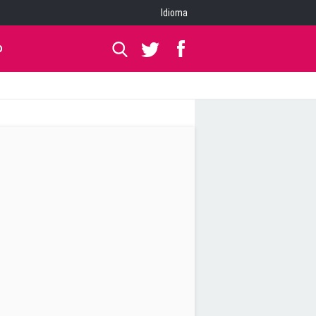
Idioma
O