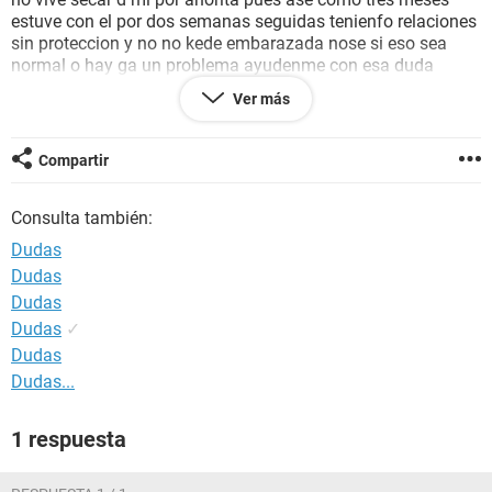
estuve con el por dos semanas seguidas tenienfo relaciones
sin proteccion y no no kede embarazada nose si eso sea
normal o hay ga un problema ayudenme con esa duda
normal mente este ano q biene amediados kiero tener un bb
Ver más
pero nose si eso sea normal segun mi vida sexual q e
llevado
Compartir
Consulta también:
Dudas
Dudas
Dudas
Dudas
✓
Dudas
Dudas...
1 respuesta