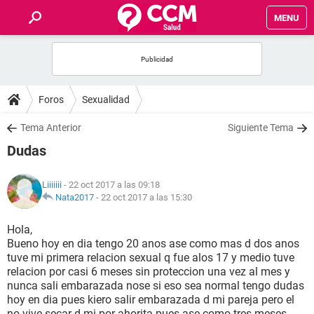
MENU
INICIO
FOROS
Foros
Sexualidad
SALUD
Tema Anterior
Siguiente Tema
Dudas
FAMILIA
Liiiiiii
- 22 oct 2017 a las 09:18
NUTRICIÓN
Nata2017
-
22 oct 2017 a las 15:30
Hola,
BIENESTAR
Bueno hoy en dia tengo 20 anos ase como mas d dos anos
tuve mi primera relacion sexual q fue alos 17 y medio tuve
SEXUALIDAD
relacion por casi 6 meses sin proteccion una vez al mes y
nunca sali embarazada nose si eso sea normal tengo dudas
hoy en dia pues kiero salir embarazada d mi pareja pero el
GLOSARIO
no vive secar d mi por ahorita pues ase como tres meses