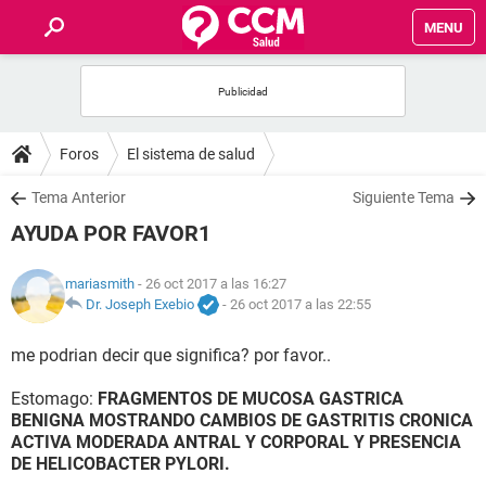
MENU
INICIO
FOROS
Foros
El sistema de salud
SALUD
Tema Anterior
Siguiente Tema
AYUDA POR FAVOR1
FAMILIA
mariasmith
- 26 oct 2017 a las 16:27
NUTRICIÓN
Dr. Joseph Exebio
-
26 oct 2017 a las 22:55
me podrian decir que significa? por favor..
BIENESTAR
Estomago:
FRAGMENTOS DE MUCOSA GASTRICA
SEXUALIDAD
BENIGNA MOSTRANDO CAMBIOS DE GASTRITIS CRONICA
ACTIVA MODERADA ANTRAL Y CORPORAL Y PRESENCIA
DE HELICOBACTER PYLORI.
GLOSARIO