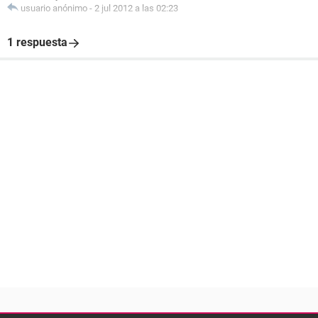
usuario anónimo
-
2 jul 2012 a las 02:23
1 respuesta