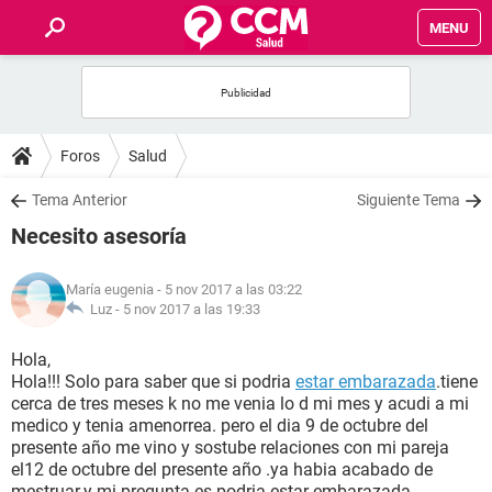
MENU
INICIO
FOROS
Foros
Salud
SALUD
Tema Anterior
Siguiente Tema
Necesito asesoría
FAMILIA
María eugenia
- 5 nov 2017 a las 03:22
NUTRICIÓN
Luz -
5 nov 2017 a las 19:33
Hola,
BIENESTAR
Hola!!! Solo para saber que si podria
estar embarazada
.tiene
cerca de tres meses k no me venia lo d mi mes y acudi a mi
SEXUALIDAD
medico y tenia amenorrea. pero el dia 9 de octubre del
presente año me vino y sostube relaciones con mi pareja
el12 de octubre del presente año .ya habia acabado de
GLOSARIO
mestruar.y mi pregunta es podria estar embarazada