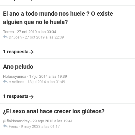
El ano a todo mundo nos huele ? O existe
alguien que no le huela?
Torres
-
27 oct 2019 a las 03:34
Dr.Josh
-
27 oct 2019 a las 22:39
1 respuesta
Ano peludo
Holasoyunica
-
17 jul 2014 a las 19:39
c-salinas
-
18 jul 2014 a las 01:49
1 respuesta
¿El sexo anal hace crecer los glúteos?
@flakissandrey
-
29 ago 2013 a las 19:41
Fenix
-
9 may 2023 a las 01:17