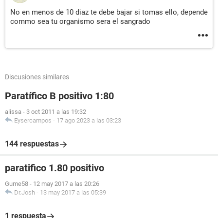
No en menos de 10 diaz te debe bajar si tomas ello, depende
commo sea tu organismo sera el sangrado
Discusiones similares
Paratífico B positivo 1:80
alissa
-
3 oct 2011 a las 19:32
Eysercampos
-
17 ago 2023 a las 03:23
144 respuestas
paratifico 1.80 positivo
Gume58
-
12 may 2017 a las 20:26
Dr.Josh
-
13 may 2017 a las 05:39
1 respuesta