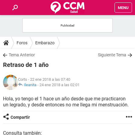
MENU
INICIO
FOROS
Foros
Embarazo
SALUD
Tema Anterior
Siguiente Tema
Retraso de 1 año
FAMILIA
Corts
- 22 ene 2018 a las 07:40
NUTRICIÓN
Ileanita
-
24 ene 2018 a las 02:01
Hola, yo tengo el 1 hace un año desde que me practicaron
BIENESTAR
un legrado, y desde entonces no me llega mi menstruación.
SEXUALIDAD
Compartir
GLOSARIO
Consulta también: