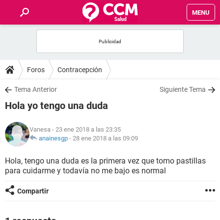
MENU
INICIO
FOROS
Foros
Contracepción
SALUD
Tema Anterior
Siguiente Tema
Hola yo tengo una duda
FAMILIA
Vanesa
- 23 ene 2018 a las 23:35
NUTRICIÓN
anainesgp
-
28 ene 2018 a las 09:09
Hola, tengo una duda es la primera vez que tomo pastillas
BIENESTAR
para cuidarme y todavía no me bajo es normal
SEXUALIDAD
Compartir
GLOSARIO