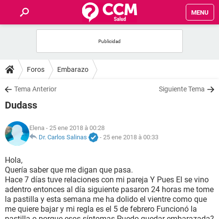
MENU
INICIO
FORUMS
Foros
Embarazo
SALUD
Tema Anterior
Siguiente Tema
Dudass
FAMILIA
Elena
- 25 ene 2018 à 00:28
NUTRICIÓN
Dr. Carlos Salinas
-
25 ene 2018 à 00:33
Hola,
BIENESTAR
Quería saber que me digan que pasa.
Hace 7 días tuve relaciones con mi pareja Y Pues El se vino
SEXUALIDAD
adentro entonces al día siguiente pasaron 24 horas me tome
la pastilla y esta semana me ha dolido el vientre como que
me quiere bajar y mi regla es el 5 de febrero Funcionó la
GLOSARIO
pastilla o porque esos síntomas Puedo quedar embarazada?