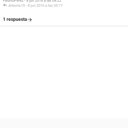
PedritoPerez
-
8 jun 2016 a las 04:22
Artemis19
-
8 jun 2016 a las 05:17
1 respuesta