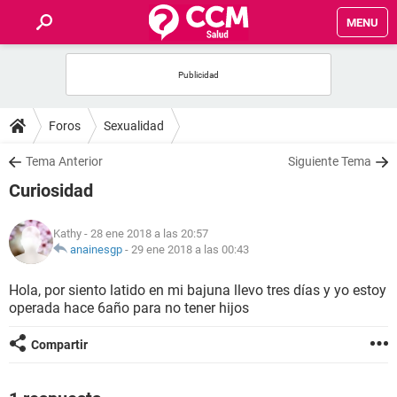
MENU
INICIO
FOROS
Foros
Sexualidad
SALUD
Tema Anterior
Siguiente Tema
Curiosidad
FAMILIA
Kathy
- 28 ene 2018 a las 20:57
NUTRICIÓN
anainesgp
-
29 ene 2018 a las 00:43
Hola, por siento latido en mi bajuna llevo tres días y yo estoy
BIENESTAR
operada hace 6año para no tener hijos
SEXUALIDAD
Compartir
GLOSARIO