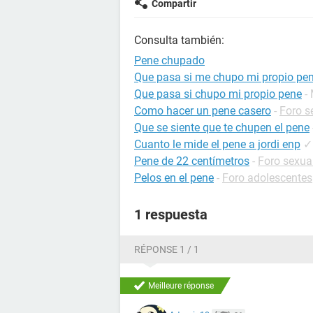
Compartir
Consulta también:
Pene chupado
Que pasa si me chupo mi propio pe
Que pasa si chupo mi propio pene
-
Como hacer un pene casero
-
Foro s
Que se siente que te chupen el pene
Cuanto le mide el pene a jordi enp
✓
Pene de 22 centímetros
-
Foro sexua
Pelos en el pene
-
Foro adolescentes
1 respuesta
RÉPONSE 1 / 1
Meilleure réponse