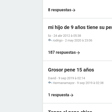
8 respuestas
mi hijo de 9 años tiene su 
liz
-
24 abr 2012 à 05:38
rodrigo
-
2 may 2020 à 23:06
187 respuestas
Grosor pene 15 años
David
-
9 sep 2019 à 02:14
Hermanamayor
-
9 sep 2019 à 02:38
1 respuesta