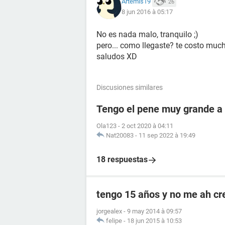
Artemis19
26
8 jun 2016 à 05:17
No es nada malo, tranquilo ;)
pero... como llegaste? te costo muc
saludos XD
Discusiones similares
Tengo el pene muy grande a 
Ola123
-
2 oct 2020 à 04:11
Nat20083
-
11 sep 2022 à 19:49
18 respuestas
tengo 15 años y no me ah cr
jorgealex
-
9 may 2014 à 09:57
felipe
-
18 jun 2015 à 10:53