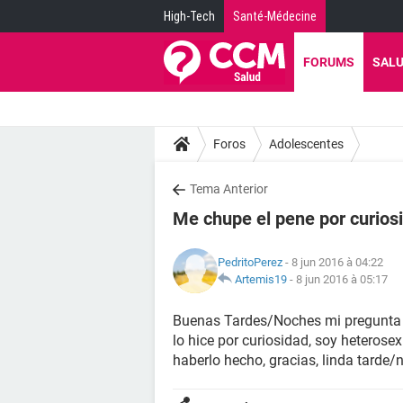
High-Tech
Santé-Médecine
FORUMS
SAL
Foros
Adolescentes
Tema Anterior
Me chupe el pene por curios
PedritoPerez
- 8 jun 2016 à 04:22
Artemis19
-
8 jun 2016 à 05:17
Buenas Tardes/Noches mi pregunta 
lo hice por curiosidad, soy heterosex
haberlo hecho, gracias, linda tarde/