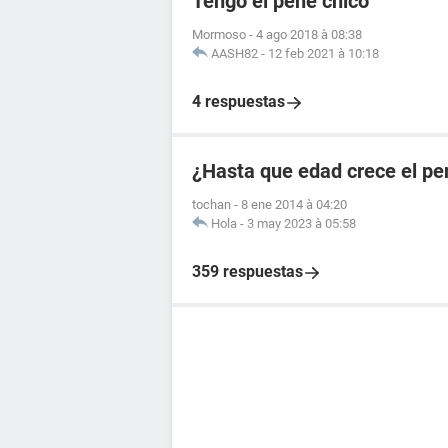
Tengo el pene chico
Mormoso
-
4 ago 2018 à 08:38
AASH82
-
12 feb 2021 à 10:18
4 respuestas
¿Hasta que edad crece el pe
tochan
-
8 ene 2014 à 04:20
Hola
-
3 may 2023 à 05:58
359 respuestas