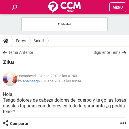
MENU
INICIO
FOROS
Foros
Salud
SALUD
Tema Anterior
Siguiente Tema
Zika
FAMILIA
Oscardavid
- 31 ene 2018 a las 01:40
NUTRICIÓN
anainesgp
-
31 ene 2018 a las 03:34
Hola,
BIENESTAR
Tengo dolores de cabeza,dolores del cuerpo y te go las fosas
nasales tapadas con dolores en toda la garaganta ¿q podria
SEXUALIDAD
tener?
Compartir
GLOSARIO