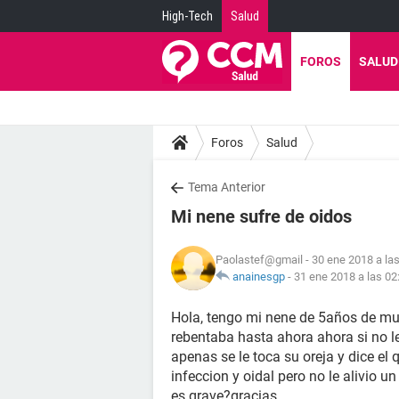
High-Tech
Salud
FOROS
SALUD
Foros
Salud
Tema Anterior
Mi nene sufre de oidos
Paolastef@gmail
- 30 ene 2018 a la
anainesgp
-
31 ene 2018 a las 02
Hola, tengo mi nene de 5años de muy
rebentaba hasta ahora ahora si no le
apenas se le toca su oreja y dice el
infeccion y oidal pero no le alivio 
es grave?gracias