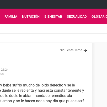
FAMILIA
NUTRICIÓN
BIENESTAR
SEXUALIDAD
GLOSARI
Siguiente Tema
s 23:24
:58
 bebe sufrio mucho del oido derecho y se le
 duele se le rebienta y haci esta constantemente y
 que le duele le abian mandado remedios xla
un tiempo y no le hacen nada hoy dia que puede ser?