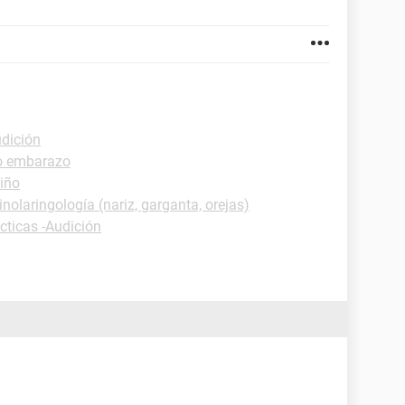
udición
o embarazo
Niño
inolaringología (nariz, garganta, orejas)
cticas -Audición