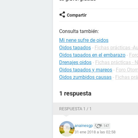
Compartir
Consulta también:
Mi nene sufre de oidos
Oidos tapados
-
Fichas prácticas -A
Oidos tapados en el embarazo
-
For
Drenajes oidos
-
Fichas prácticas - 
Oidos tapados y mareos
-
Foro Otorr
Oidos zumbidos causas
-
Fichas prá
1 respuesta
RESPUESTA 1 / 1
anainesgp
147
31 ene 2018 a las 02:58