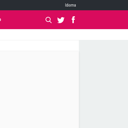
Idioma
O