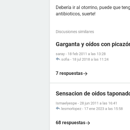
Debería ir al otorrino, puede que te
antibioticos, suerte!
Discusiones similares
Garganta y oídos con picazó
saray
-
18 feb 2011 a las 13:28
sofia
-
18 jul 2018 a las 11:24
7 respuestas
Sensacion de oidos taponad
Ismaelyespe
-
28 jun 2011 a las 16:41
lesmorlopez
-
17 ene 2023 a las 15:58
68 respuestas