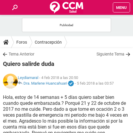
MENU
INICIO
FOROS
Foros
Contracepción
SALUD
Tema Anterior
Siguiente Tema
Quiero salirde duda
FAMILIA
Leydiamaral
- 4 feb 2018 a las 20:50
NUTRICIÓN
Dra. Marlene Huancahuari
-
5 feb 2018 a las 03:57
Hola, estoy de 14 semanas + 5 días quiero saber bien
BIENESTAR
cuando quede embarazada.? Porqué 21 y 22 de octubre de
2017 no me cuide. Pero dado a que tome en ocación 2 o 3
SEXUALIDAD
veces pastilla de emergencia mi periodo me bajo 4 veces en
el mes. Agradesco lo más posible la información si por la
cuenta mia está bien si fue en esos días que quede
GLOSARIO
embarazada. Porqué en noviembre me cuide con