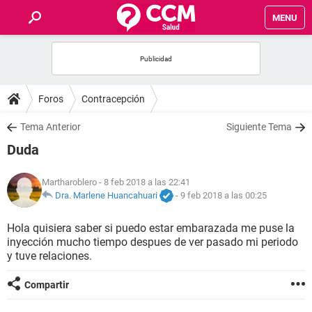
MENU
INICIO
FOROS
Foros
Contracepción
SALUD
Tema Anterior
Siguiente Tema
Duda
FAMILIA
Martharoblero
- 8 feb 2018 a las 22:41
NUTRICIÓN
Dra. Marlene Huancahuari
-
9 feb 2018 a las 00:25
Hola quisiera saber si puedo estar embarazada me puse la
BIENESTAR
inyección mucho tiempo despues de ver pasado mi periodo
y tuve relaciones.
SEXUALIDAD
Compartir
GLOSARIO