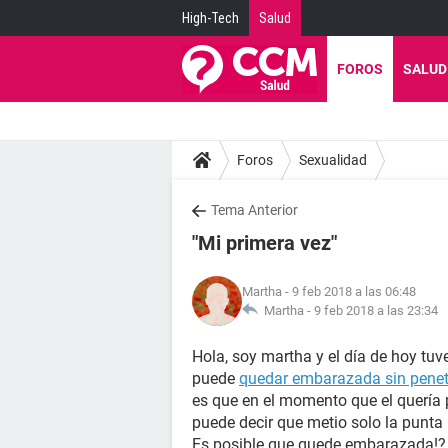
High-Tech
Salud
FOROS
SALUD
Foros
Sexualidad
Tema Anterior
"Mi primera vez"
Martha
- 9 feb 2018 a las 06:48
Martha -
9 feb 2018 a las 23:34
Hola, soy martha y el día de hoy tuv
puede
quedar embarazada sin penet
es que en el momento que el quería 
puede decir que metio solo la punta
Es posible que quede embarazada!?