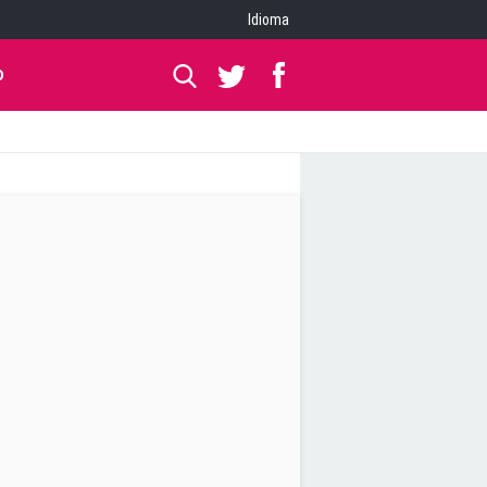
Idioma
O