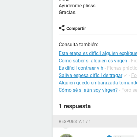
Ayudenme plisss
Gracias.
Compartir
Consulta también:
Esta etapa es difícil alguien explíqu
Como saber si alguien es virgen
-
Fi
Es dificil contraer vih
-
Fichas prácti
Saliva espesa difícil de tragar
✓
-
Fo
Alguien quedo embarazada tomando
Cómo sé si aún soy virgen?
-
Foro s
1 respuesta
RESPUESTA 1 / 1