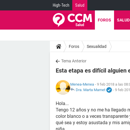
High-Tech
Salud
FOROS
SALUD
Foros
Sexualidad
Tema Anterior
Esta etapa es difícil alguien
Menea-Menea
- 9 feb 2018 a las 08:
Dra. Marta Marnet
-
9 feb 201
Hola...
Tengo 12 años y no me ha llegado m
color blanco o a veces transparente 
qué sea y estoy asustada y mis ami
niña.