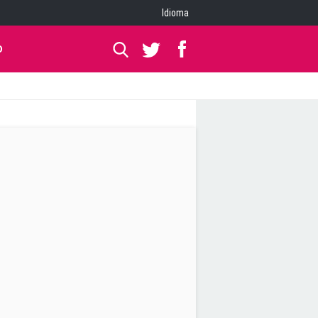
Idioma
O