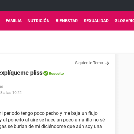
FAMILIA
NUTRICIÓN
BIENESTAR
SEXUALIDAD
GLOSARI
Siguiente Tema
 explíqueme pliss
Resuelto
06
8 a las 10:22
i periodo tengo poco pecho y me baja un flujo
y al ponerlo al aire se hace un poco amarillo no sé
gas se burlan de mi diciéndome que aún soy una