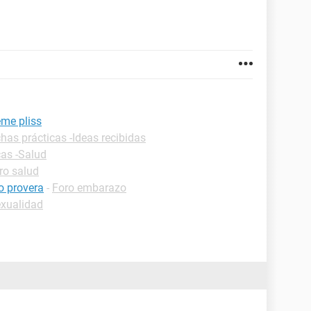
eme pliss
chas prácticas -Ideas recibidas
cas -Salud
ro salud
 provera
-
Foro embarazo
exualidad