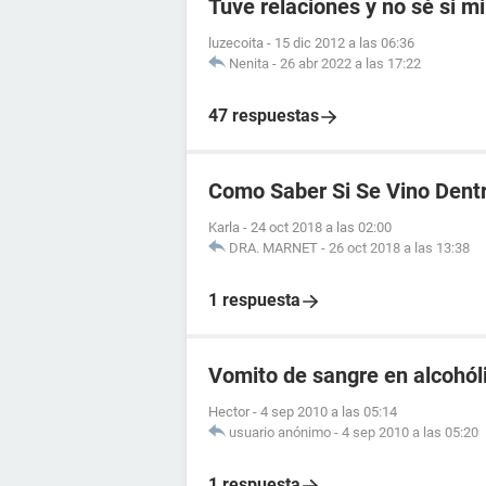
Tuve relaciones y no sé si mi
luzecoita
-
15 dic 2012 a las 06:36
Nenita
-
26 abr 2022 a las 17:22
47 respuestas
Como Saber Si Se Vino Dent
Karla
-
24 oct 2018 a las 02:00
DRA. MARNET
-
26 oct 2018 a las 13:38
1 respuesta
Vomito de sangre en alcohól
Hector
-
4 sep 2010 a las 05:14
usuario anónimo
-
4 sep 2010 a las 05:20
1 respuesta