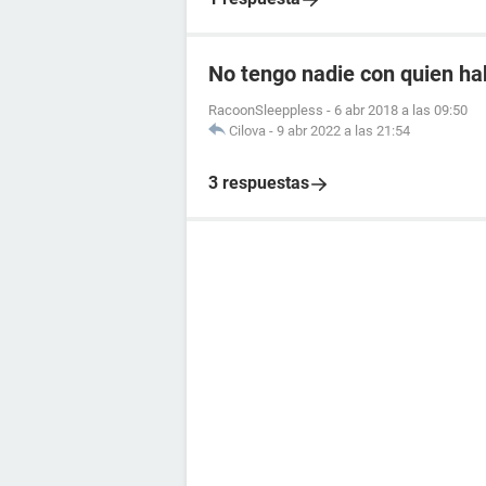
No tengo nadie con quien ha
RacoonSleeppless
-
6 abr 2018 a las 09:50
Cilova
-
9 abr 2022 a las 21:54
3 respuestas