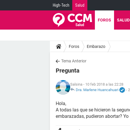
High-Tech
Salud
FOROS
SALUD
Foros
Embarazo
Tema Anterior
Pregunta
Salsina
- 10 feb 2018 a las 22:28
Dra. Marlene Huancahuari
-
2
Hola,
A todas las que se hicieron la segun
embarazadas, pudieron abortar? Yo e