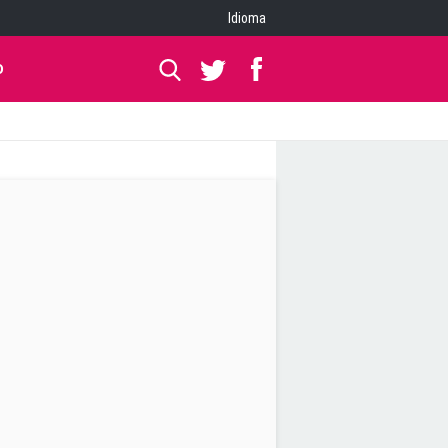
Idioma
O