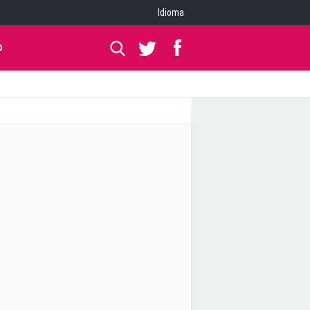
Idioma
O