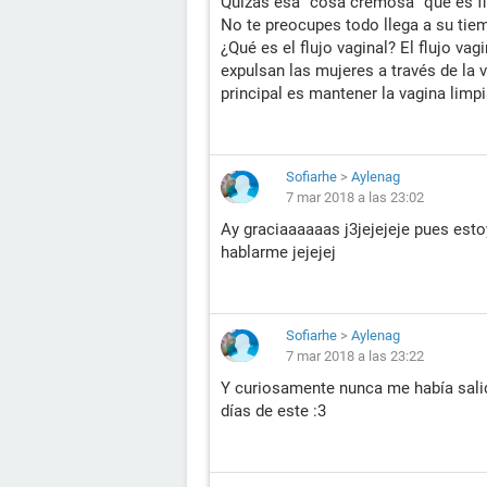
Quizás esa "cosa cremosa" que es flu
No te preocupes todo llega a su tiem
¿Qué es el flujo vaginal? El flujo vag
expulsan las mujeres a través de la 
principal es mantener la vagina limpi
Sofiarhe
>
Aylenag
7 mar 2018 a las 23:02
Ay graciaaaaaas j3jejejeje pues est
hablarme jejejej
Sofiarhe
>
Aylenag
7 mar 2018 a las 23:22
Y curiosamente nunca me había salido
días de este :3