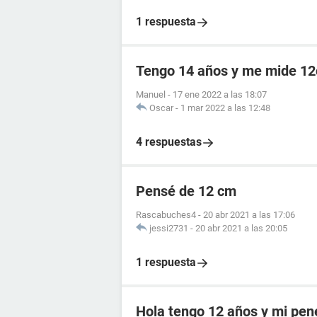
1 respuesta
Tengo 14 años y me mide 12
Manuel
-
17 ene 2022 a las 18:07
Oscar
-
1 mar 2022 a las 12:48
4 respuestas
Pensé de 12 cm
Rascabuches4
-
20 abr 2021 a las 17:06
jessi2731
-
20 abr 2021 a las 20:05
1 respuesta
Hola tengo 12 años y mi pen