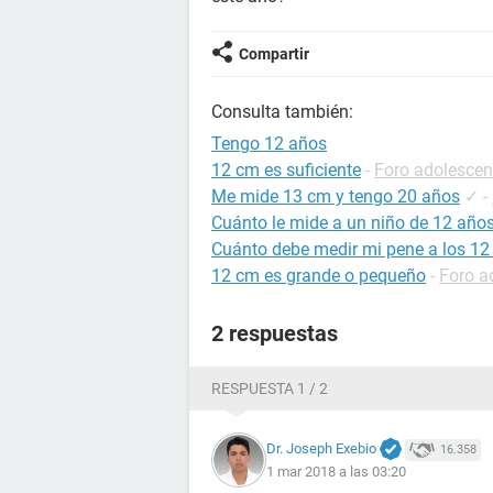
Compartir
Consulta también:
Tengo 12 años
12 cm es suficiente
-
Foro adolescen
Me mide 13 cm y tengo 20 años
✓
-
Cuánto le mide a un niño de 12 año
Cuánto debe medir mi pene a los 12
12 cm es grande o pequeño
-
Foro a
2 respuestas
RESPUESTA 1 / 2
Dr. Joseph Exebio
16.358
1 mar 2018 a las 03:20