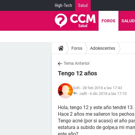
High-Tech
Salud
FOROS
SALUD
Foros
Adolescentes
Tema Anterior
Tengo 12 años
Sofi
- 28 feb 2018 a las 17:43
nallt -
6 dic 2018 a las 17:10
Hola, tengo 12 y este año tendré 13.
Hace 2 años me salieron los pechos
Tengo acné (por si acaso) el año pas
estatura a subido de golpe,a mi mamá
este año?