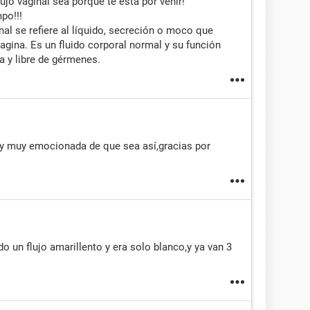
jo vaginal sea porque te está por venir!
po!!!
inal se refiere al líquido, secreción o moco que
vagina. Es un fluido corporal normal y su función
a y libre de gérmenes.
oy muy emocionada de que sea así,gracias por
 un flujo amarillento y era solo blanco,y ya van 3