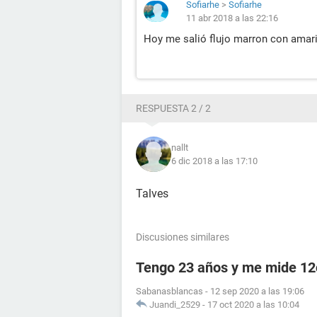
Sofiarhe
>
Sofiarhe
11 abr 2018 a las 22:16
Hoy me salió flujo marron con amaril
RESPUESTA 2 / 2
nallt
6 dic 2018 a las 17:10
Talves
Discusiones similares
Tengo 23 años y me mide 1
Sabanasblancas
-
12 sep 2020 a las 19:06
Juandi_2529
-
17 oct 2020 a las 10:04