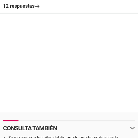
12 respuestas
CONSULTA TAMBIÉN
Se me cayeron los hilos del diu puedo quedar embarazada