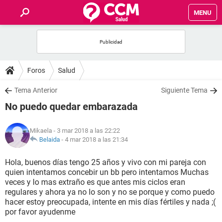
MENU
INICIO
FOROS
Foros
Salud
SALUD
Tema Anterior
Siguiente Tema
No puedo quedar embarazada
FAMILIA
Mikaela
- 3 mar 2018 a las 22:22
NUTRICIÓN
Belaida
-
4 mar 2018 a las 21:34
Hola, buenos días tengo 25 años y vivo con mi pareja con
BIENESTAR
quien intentamos concebir un bb pero intentamos Muchas
veces y lo mas extraño es que antes mis ciclos eran
SEXUALIDAD
regulares y ahora ya no lo son y no se porque y como puedo
hacer estoy preocupada, intente en mis días fértiles y nada ;(
por favor ayudenme
GLOSARIO