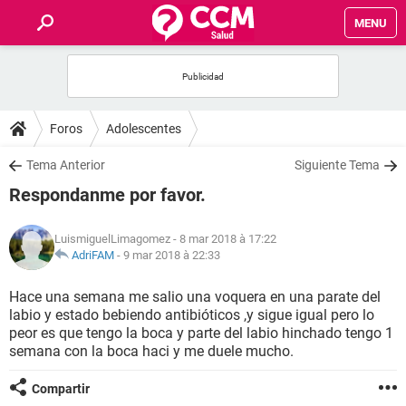
MENU
INICIO
FORUMS
Foros
Adolescentes
SALUD
Tema Anterior
Siguiente Tema
Respondanme por favor.
FAMILIA
LuismiguelLimagomez
- 8 mar 2018 à 17:22
NUTRICIÓN
AdriFAM
-
9 mar 2018 à 22:33
Hace una semana me salio una voquera en una parate del
BIENESTAR
labio y estado bebiendo antibióticos ,y sigue igual pero lo
peor es que tengo la boca y parte del labio hinchado tengo 1
SEXUALIDAD
semana con la boca haci y me duele mucho.
Compartir
GLOSARIO