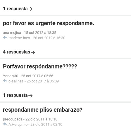
1 respuesta
por favor es urgente respondanme.
ana mujica
-
15 oct 2012 à 18:35
marlene-ines
-
28 oct 2012 à 16:30
4 respuestas
Porfavor respóndanme?????
Yanely30
-
25 oct 2017 à 05:56
c-salinas
-
25 oct 2017 à 06:09
1 respuesta
respondanme pliss embarazo?
preocupada
-
22 dic 2011 à 18:18
A.Herquinio
-
23 dic 2011 à 02:10